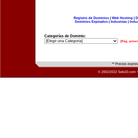
Registro de Dominios
|
Web Hosting
|
D
Dominios Expirados
|
Industrias
|
Indu
Categorías de Dominio:
[Pág. princi
** Precios expre
© 2002/2022 Solo10.com