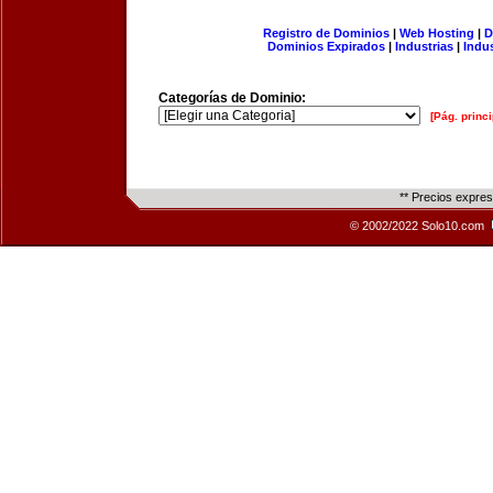
Registro de Dominios
|
Web Hosting
|
D
Dominios Expirados
|
Industrias
|
Indu
Categorías de Dominio:
[Pág. princi
** Precios expre
© 2002/2022 Solo10.com