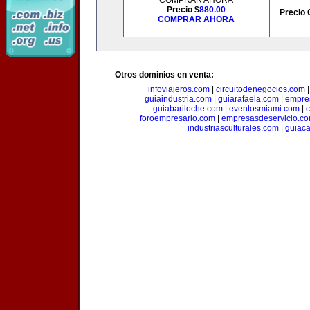
COMPRAR AHORA
Precio $
880.00
Precio 
COMPRAR AHORA
Otros dominios en venta:
infoviajeros.com
|
circuitodenegocios.com
guiaindustria.com
|
guiarafaela.com
|
empre
guiabariloche.com
|
eventosmiami.com
|
foroempresario.com
|
empresasdeservicio.c
industriasculturales.com
|
guiac