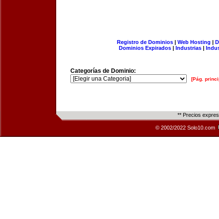
Registro de Dominios
|
Web Hosting
|
D
Dominios Expirados
|
Industrias
|
Indu
Categorías de Dominio:
[Pág. princi
** Precios expre
© 2002/2022 Solo10.com