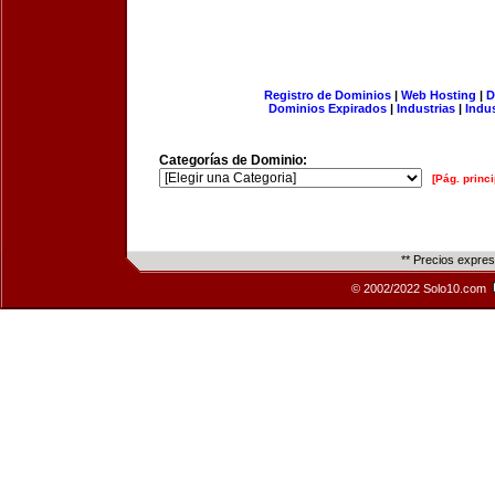
Registro de Dominios
|
Web Hosting
|
D
Dominios Expirados
|
Industrias
|
Indu
Categorías de Dominio:
[Pág. princi
** Precios expre
© 2002/2022 Solo10.com