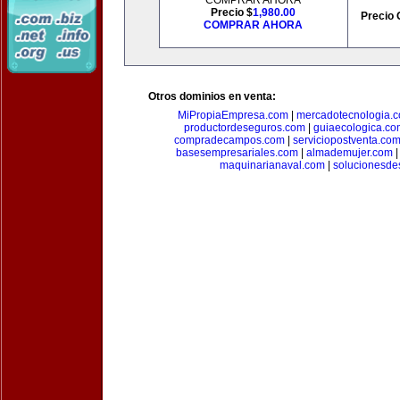
COMPRAR AHORA
Precio $
1,980.00
Precio 
COMPRAR AHORA
Otros dominios en venta:
MiPropiaEmpresa.com
|
mercadotecnologia.
productordeseguros.com
|
guiaecologica.co
compradecampos.com
|
serviciopostventa.co
basesempresariales.com
|
almademujer.com
maquinarianaval.com
|
solucionesde