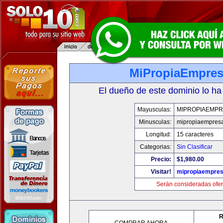
MiPropiaEmpre
El dueño de este dominio lo ha
Mayusculas:
MIPROPIAEMPR
Minusculas:
mipropiaempres
Longitud:
15 caracteres
Categorias:
Sin Clasificar
Precio:
$1,980.00
Visitar!
mipropiaempre
Serán consideradas ofer
R