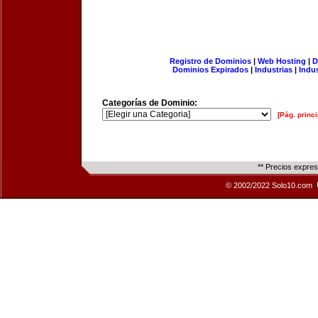
Registro de Dominios
|
Web Hosting
|
D
Dominios Expirados
|
Industrias
|
Indu
Categorías de Dominio:
[Pág. princi
** Precios expre
© 2002/2022 Solo10.com