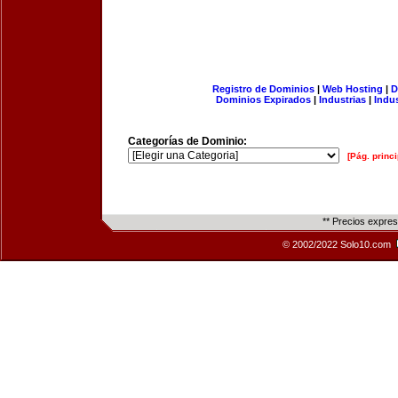
Registro de Dominios
|
Web Hosting
|
D
Dominios Expirados
|
Industrias
|
Indu
Categorías de Dominio:
[Pág. princi
** Precios expre
© 2002/2022 Solo10.com