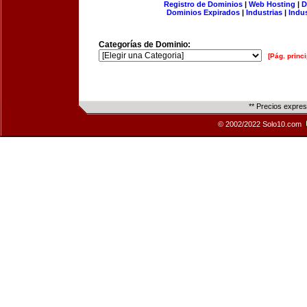
Registro de Dominios
|
Web Hosting
|
D
Dominios Expirados
|
Industrias
|
Indu
Categorías de Dominio:
[Pág. princi
** Precios expre
© 2002/2022 Solo10.com