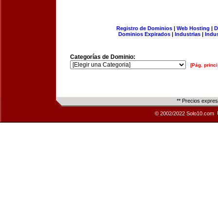
Registro de Dominios
|
Web Hosting
|
D
Dominios Expirados
|
Industrias
|
Indu
Categorías de Dominio:
[Pág. princi
** Precios expre
© 2002/2022 Solo10.com