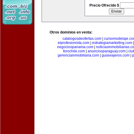
Precio Ofrecido $
Otros dominios en venta:
catalogosdeofertas.com
|
cursomodelaje.c
elprofesionista.com
|
estrategiamarketing.com
negociospanama.com
|
noticiasinmobiliarias.c
forochile.com
|
anunciosparaguay.com
|
clu
gerenciainmobiliaria.com
|
guiaviajeros.com
|
p