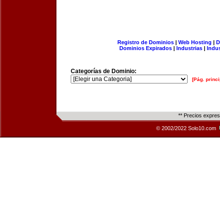
Registro de Dominios
|
Web Hosting
|
D
Dominios Expirados
|
Industrias
|
Indu
Categorías de Dominio:
[Pág. princi
** Precios expre
© 2002/2022 Solo10.com