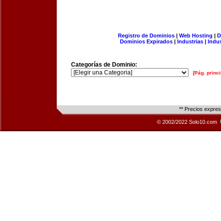
Registro de Dominios
|
Web Hosting
|
D
Dominios Expirados
|
Industrias
|
Indu
Categorías de Dominio:
[Pág. princi
** Precios expre
© 2002/2022 Solo10.com