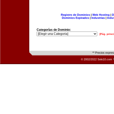
Registro de Dominios
|
Web Hosting
|
D
Dominios Expirados
|
Industrias
|
Indu
Categorías de Dominio:
[Pág. princi
** Precios expre
© 2002/2022 Solo10.com