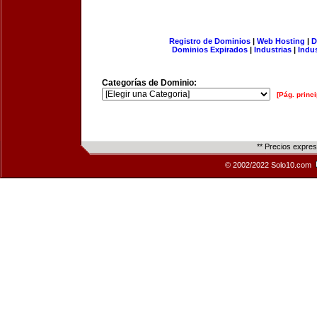
Registro de Dominios
|
Web Hosting
|
D
Dominios Expirados
|
Industrias
|
Indu
Categorías de Dominio:
[Pág. princi
** Precios expre
© 2002/2022 Solo10.com