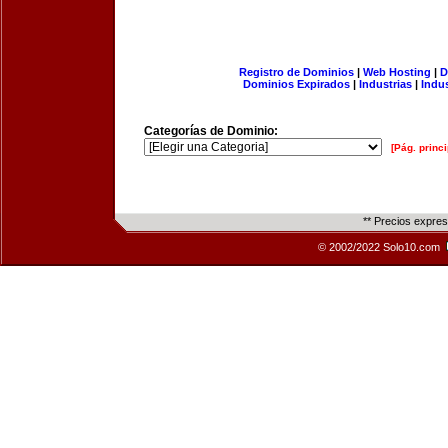
Registro de Dominios
|
Web Hosting
|
D
Dominios Expirados
|
Industrias
|
Indu
Categorías de Dominio:
[Pág. princi
** Precios expre
© 2002/2022 Solo10.com