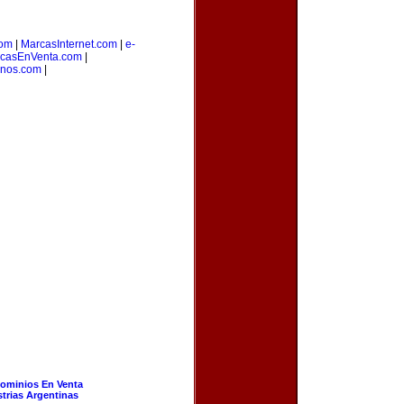
om
|
MarcasInternet.com
|
e-
casEnVenta.com
|
inos.com
|
ominios En Venta
strias Argentinas