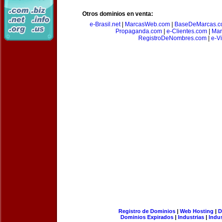
Otros dominios en venta:
e-Brasil.net
|
MarcasWeb.com
|
BaseDeMarcas.c
Propaganda.com
|
e-Clientes.com
|
Mar
RegistroDeNombres.com
|
e-V
Registro de Dominios
|
Web Hosting
|
D
Dominios Expirados
|
Industrias
|
Indu