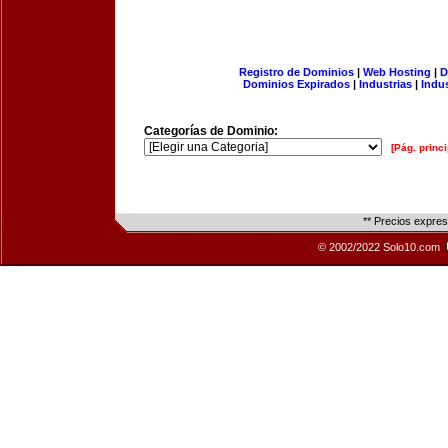
Registro de Dominios
|
Web Hosting
|
D
Dominios Expirados
|
Industrias
|
Indu
Categorías de Dominio:
[Pág. princi
** Precios expre
© 2002/2022 Solo10.com