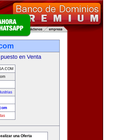
.com
 puesto en Venta
SA.COM
com
ustrias
.com
tas
ealizar una Oferta