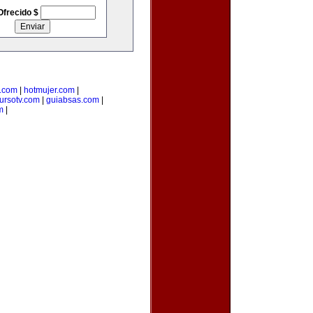
Ofrecido $
.com
|
hotmujer.com
|
ursotv.com
|
guiabsas.com
|
m
|