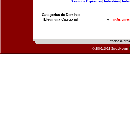
Dominios Expirados
|
Industrias
|
Indu
Categorías de Dominio:
[Pág. princi
** Precios expre
© 2002/2022 Solo10.com