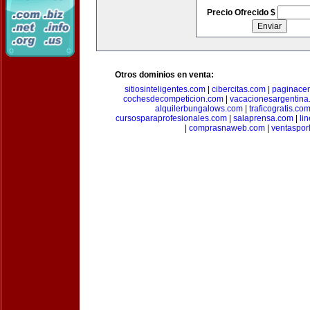
Precio Ofrecido $
Otros dominios en venta:
sitiosinteligentes.com
|
cibercitas.com
|
paginacen
cochesdecompeticion.com
|
vacacionesargentina
alquilerbungalows.com
|
traficogratis.co
cursosparaprofesionales.com
|
salaprensa.com
|
li
|
comprasnaweb.com
|
ventaspo