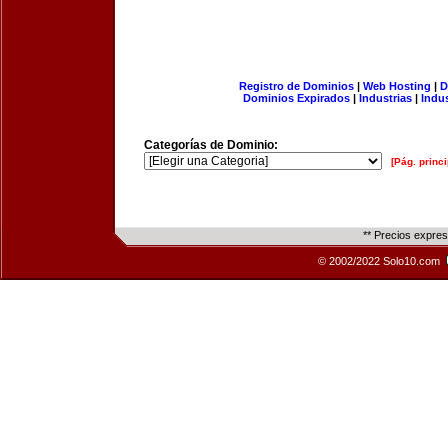
Registro de Dominios
|
Web Hosting
|
D
Dominios Expirados
|
Industrias
|
Indu
Categorías de Dominio:
[Pág. princi
** Precios expre
© 2002/2022 Solo10.com