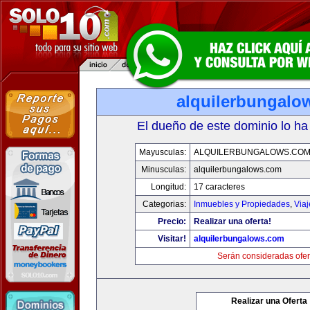
alquilerbungalo
El dueño de este dominio lo ha
Mayusculas:
ALQUILERBUNGALOWS.CO
Minusculas:
alquilerbungalows.com
Longitud:
17 caracteres
Categorias:
Inmuebles y Propiedades
,
Via
Precio:
Realizar una oferta!
Visitar!
alquilerbungalows.com
Serán consideradas ofer
Realizar una Oferta