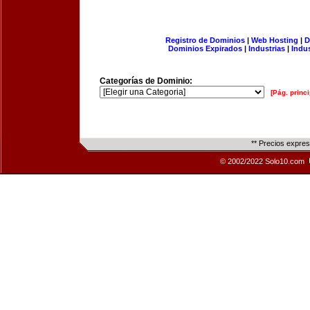
Registro de Dominios
|
Web Hosting
|
D
Dominios Expirados
|
Industrias
|
Indu
Categorías de Dominio:
[Pág. princi
** Precios expre
© 2002/2022 Solo10.com