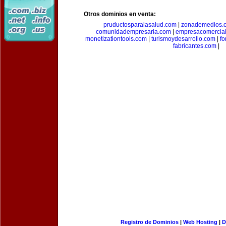
Otros dominios en venta:
pruductosparalasalud.com
|
zonademedios.
comunidadempresaria.com
|
empresacomercia
monetizationtools.com
|
turismoydesarrollo.com
|
fo
fabricantes.com
|
Registro de Dominios
|
Web Hosting
|
D