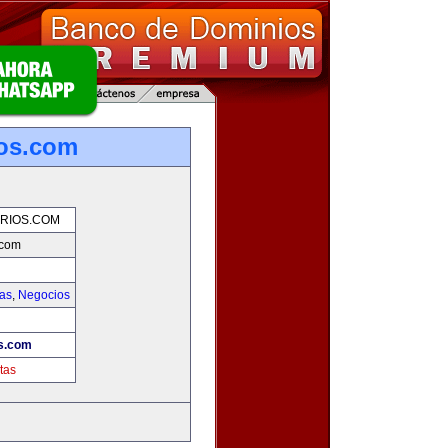
ios.com
RIOS.COM
.com
ias
,
Negocios
s.com
tas