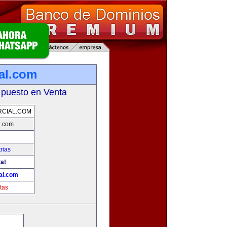
al.com
 puesto en Venta
CIAL.COM
l.com
rias
ta!
al.com
tas