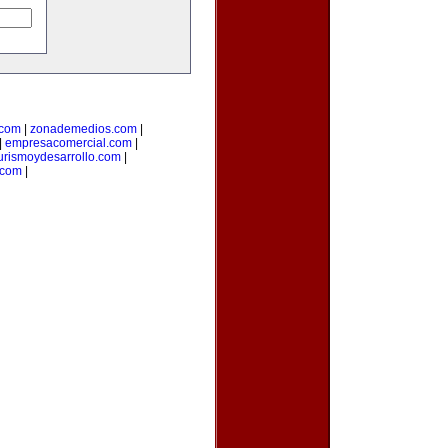
.com
|
zonademedios.com
|
|
empresacomercial.com
|
urismoydesarrollo.com
|
.com
|