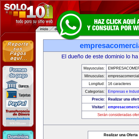
empresacomerci
El dueño de este dominio lo ha
Mayusculas:
EMPRESACOMER
Minusculas:
empresacomercia
Longitud:
16 caracteres
Categorias:
Empresas e Indust
Precio:
Realizar una ofer
Visitar!
empresacomerci
Serán consideradas ofer
Realizar una Oferta