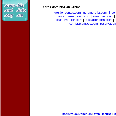
Otros dominios en venta:
gestionventas.com
|
guiamorelia.com
|
inve
mercadoenergetico.com
|
areajoven.com
|
guiadiversion.com
|
buscapersonal.com
|
compracampos.com
|
reservado
Registro de Dominios
|
Web Hosting
|
D