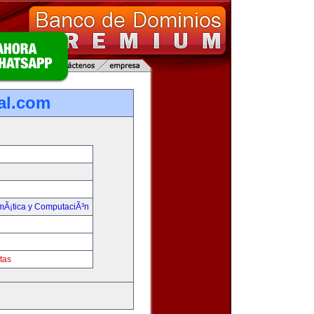
ual.com
rmÃ¡tica y ComputaciÃ³n
tas