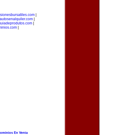
rsionesbursatiles.com
|
autosenalquiler.com
|
guiadeprodutos.com
|
minios.com
|
ominios En Venta