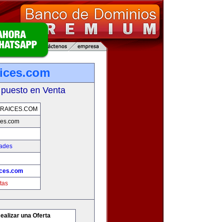
ices.com
 puesto en Venta
RAICES.COM
ces.com
dades
ices.com
tas
ealizar una Oferta