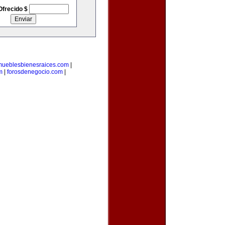
Ofrecido $
mueblesbienesraices.com
|
m
|
forosdenegocio.com
|