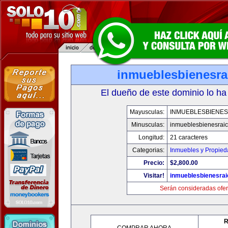
inmueblesbienesra
El dueño de este dominio lo ha
Mayusculas:
INMUEBLESBIENES
Minusculas:
inmueblesbienesrai
Longitud:
21 caracteres
Categorias:
Inmuebles y Propie
Precio:
$2,800.00
Visitar!
inmueblesbienesra
Serán consideradas ofer
R