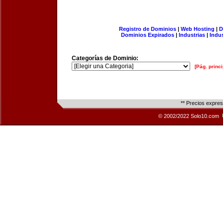
Registro de Dominios
|
Web Hosting
|
D
Dominios Expirados
|
Industrias
|
Indu
Categorías de Dominio:
[Pág. princi
** Precios expre
© 2002/2022 Solo10.com