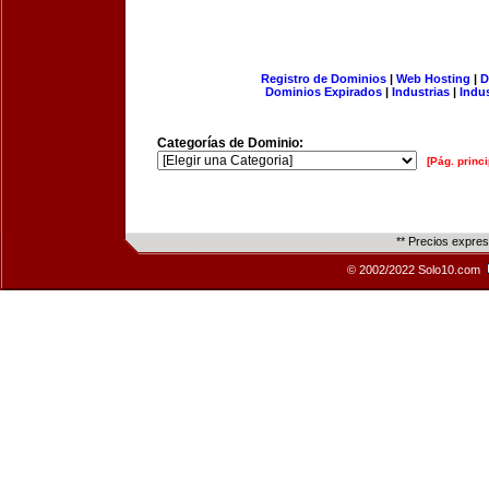
Registro de Dominios
|
Web Hosting
|
D
Dominios Expirados
|
Industrias
|
Indu
Categorías de Dominio:
[Pág. princi
** Precios expre
© 2002/2022 Solo10.com