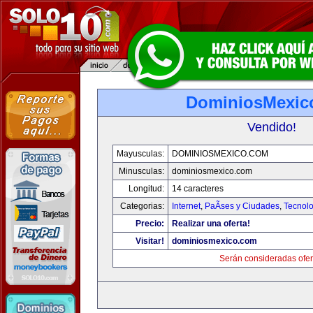
DominiosMexic
Vendido!
Mayusculas:
DOMINIOSMEXICO.COM
Minusculas:
dominiosmexico.com
Longitud:
14 caracteres
Categorias:
Internet
,
PaÃ­ses y Ciudades
,
Tecnolo
Precio:
Realizar una oferta!
Visitar!
dominiosmexico.com
Serán consideradas ofer